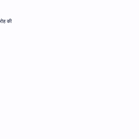
िरोह की