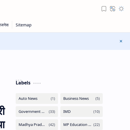
Labels
री
था