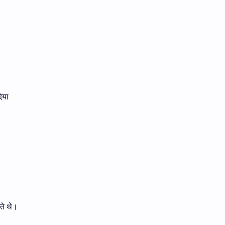
िया
ेते थे।