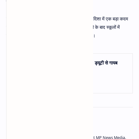
क्या पड़ेगा असर?
यह आदेश शिक्षा व्यवस्था में अनुशासन मजबूत करने की दिशा में एक बड़ा कदम
माना जा रहा है। हालांकि अभी यह देखना होगा कि सख्ती के बाद स्कूलों में
उपस्थिति और पढ़ाई की गुणवत्ता में कितना सुधार होता है।
फिलहाल शिक्षा विभाग का संदेश स्पष्ट है 一
ड्यूटी से गायब
रहना अब महंगा पड़ेगा।
शिक्षा विभाग
About the author
Nishant Kumar is a digital news editor at MP News Media.