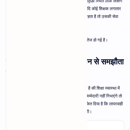
शिक्षा विभाग ने एक बड़ा फैसला लिया है। राजधानी Bhopal स्थित लोक शिक्षण
संचालनालय (DPI) द्वारा जारी नए निर्देशों के अनुसार यदि कोई शिक्षक लगातार
7 दिन तक बिना कोई सूचना दिये ड्यूटी से अनुपस्थित रहता है तो उसकी सेवा
समाप्त की जा सकती है।
इस आदेश के बाद प्रदेशभर के शिक्षा महकमे में हलचल तेज हो गई है।
मंत्री का स्पष्ट संदेश: अनुशासन से समझौता
नहीं
स्कूल शिक्षा मंत्री
राव उदय प्रताप
ने साफ शब्दों में कहा है की शिक्षा व्यवस्था में
अनुशासन सर्वोपरी है। उन्होंने कहा की यदि शिक्षक ही जिम्मेदारी नहीं निभाएंगे तो
विद्यार्थी का भविष्य सुरक्षित नहीं रह सकता। विभाग ने संकेत दिया है कि लापरवाही
या मनमानी अब किसी भी स्तर पर स्वीकार नहीं की जाएगी।
MP News व्हाट्सएप पर जुड़े: