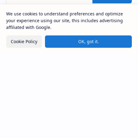
तक 90% टैक्स छूट
We use cookies to understand preferences and optimize
your experience using our site, this includes advertising
Post a Comment
affiliated with Google.
Cookie Policy
OK, got it.
Popular Posts