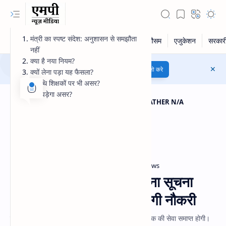
मंत्री का स्पष्ट संदेश: अनुशासन से समझौता
नहीं
क्या है नया नियम?
मध्यप्रदेश की खबरें वॉट्सऐप पर,अभी...
फॉलो करे
क्यों लेना पड़ा यह फैसला?
अतिथि शिक्षकों पर भी असर?
क्या पड़ेगा असर?
SAT, 08-08-26
|
01:53:28
|
WEATHER N/A
PM
Government Alert
MP Education News
Home
MP में बड़ा आदेश: 7 दिन बिना सूचना
अनुपस्थित रहे शिक्षक तो जाएगी नौकरी
मध्य प्रदेश में 7 दिन बिना सूचना अनुपस्थित रहने पर शिक्षक की सेवा समाप्त होगी।