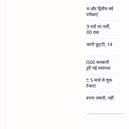
MP D.El.Ed Exam 2026: डीएलएड प्रथम और द्वितीय वर्ष
की परीक्षा तिथियां घोषित, 2 जून से शुरू होंगी परीक्षाएं
MP Jail Prahari Vacancy 2026: 1679 पदों पर भर्ती,
10वीं-12वीं पास के लिए मौका, सैलरी ₹62,000 तक
MP Holidays March 2026: 6 दिन सरकारी छुट्टी, 14
दिन बंद रहेंगे स्कूल-बैंक और ऑफिस
MP में शिक्षा का बड़ा बदलाव! 2026-27 से 4500 सरकारी
स्कूलों में शुरू होंगी प्री-प्राइमरी कक्षाएं, जाने पूरी नई व्यवस्था
MP के 5वीं-8वीं के छात्रों के लिए बड़ी अपडेट: 5 मार्च से शुरू
होगी कॉपियों की जांच, इस तारीख को आएगा रिजल्ट
MP TET News: अब 2 साल में TET पास करना जरूरी, नहीं
तो शिक्षकों को लेना पड़ सकता है रिटायरमेंट