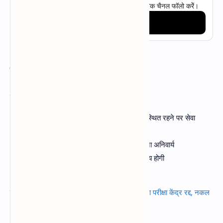
मध्यप्रदेश की ताजा और विश्वसनीय खबरें 一 आधिकारिक चैनल फॉलो करेें।
Follow on WhatsApp
क्या है नया नियम?
नए निर्देशों के अनुसार:
अब से लगातार 7 दिन बिना किसी सूचना अनुपस्थित रहने पर सेवा
समाप्ति की कार्रवाई संभव
अनुपस्थिति की सूचना संबंधित अधिकारी को देना अनिवार्य
विद्यार्थियों की पढ़ाई प्रभावित हुई तो जवाबदेही तय होगी
विभागीय जांच के बाद अंतिम निर्णय लिया जाएगा
यह भी पढे:
एमपी बोर्ड हुआ सख्त, सामूहिक नकल पर पूरा परीक्षा केंद्र रद्द, नकल
करने पर 3 साल की जेल