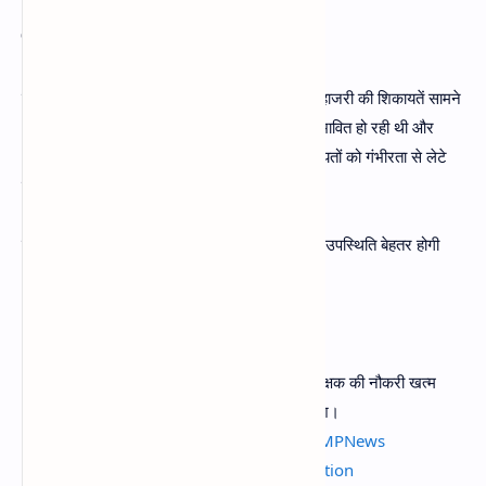
क्यों लेना पड़ा यह फैसला?
सूत्रों के अनुसार कई जिलों से शिक्षक की लगातार गैर हाजरी की शिकायतें सामने
आ रही थी। इससे सरकारी स्कूलों में नियमित पढ़ाई प्रभावित हो रही थी और
अभिभावकों में असंतोष बढ़ रहा था। विभाग ने इन शिकायतों को गंभीरता से लेटे
हुऎ यह सख्त कदम उठाया है।
सरकर का मानना है कि इस कदम से सरकारी स्कूलों में उपस्थिति बेहतर होगी
और विद्यार्थीयों को नियमित शिक्षा मिल सकेगी।
MP में शिक्षकों पर सख्ती
अब 7 दिन बिना सूचना स्कूल से गायब रहने पर शिक्षक की नौकरी खत्म
हो सकती है। शिक्षा विभाग ने जारी किया नया आदेश।
🔗 पूरी खबर:
https://t.co/SHvkYcP7iV
#MPNews
#BreakingNews
#MPTeacher
#Education